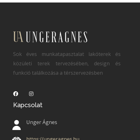
Sok éves munkatapasztalat lakóterek és
közületi terek tervezésében, design és
funkció találkozása a térszervezésben
Kapcsolat
Unger Ágnes
https://ungeragnes.hu