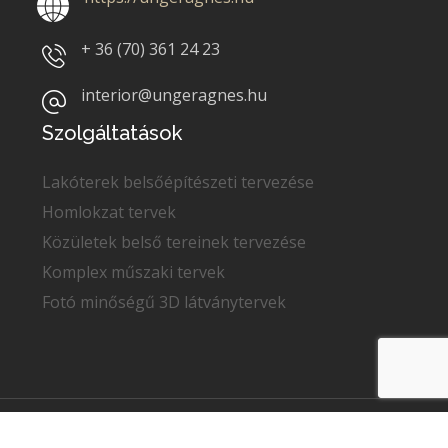
+ 36 (70)
361 24 23
interior@ungeragnes.hu
Szolgáltatások
Lakóterek belsőépítészeti tervezése
Homlokzat tervek
Közületek belső tereinek tervezése
Komplex műszaki tervek
Fotó minőségű 3D látványtervek
Copyright © 2022
Unger Ágnes
. Minden jog fenntartva.