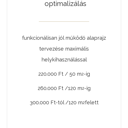
optimalizálás
funkcionálisan jól működő alaprajz
tervezése maximális
helykihasználással
220.000 Ft / 50 m
-ig
2
260.000 Ft /120 m
-ig
2
300.000 Ft-tól /120 m
felett
2