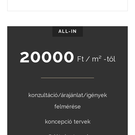
ALL-IN
20000
Ft / m² -től
konzultáció/árajánlat/igények
felmérése
koncepció tervek