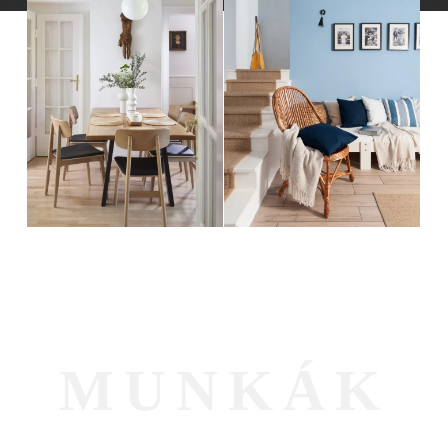
M
U
N
K
Á
K