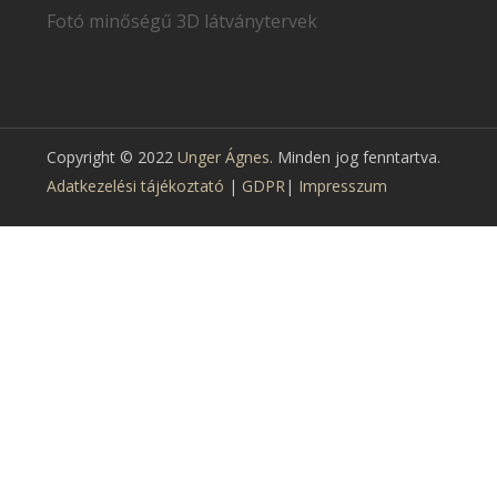
Fotó minőségű 3D látványtervek
Copyright © 2022
Unger Ágnes
. Minden jog fenntartva.
Adatkezelési tájékoztató
|
GDPR
|
Impresszum