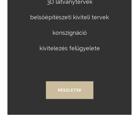
3D látványtervek
belsőépítészeti kiviteli tervek
konszignáció
kivitelezés felügyelete
RÉSZLETEK