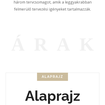
három tervcsomagot, amik a leggyakrabban
felmerülő tervezési igényeket tartalmazzák.
Á
R
A
K
ALAPRAJZ
Alaprajz