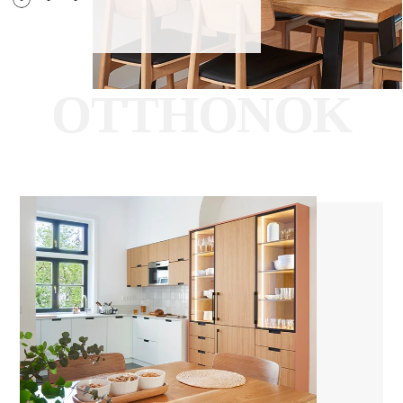
O
T
T
H
O
N
O
K