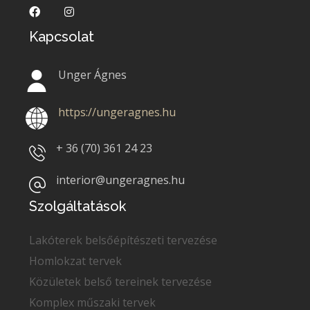
Kapcsolat
Unger Ágnes
https://ungeragnes.hu
+ 36 (70)
361 24 23
interior@ungeragnes.hu
Szolgáltatások
Lakóterek belsőépítészeti tervezése
Homlokzat tervek
Közületek belső tereinek tervezése
Komplex műszaki tervek