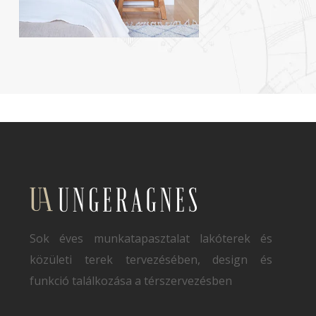
Sok éves munkatapasztalat lakóterek és
közületi terek tervezésében, design és
funkció találkozása a térszervezésben