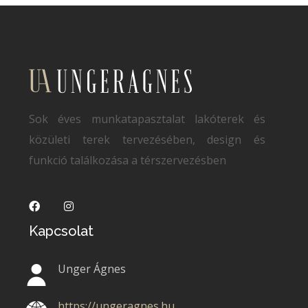
Sok éves munkatapasztalat lakóterek és
közületi terek tervezésében, design és
funkció találkozása a térszervezésben
Kapcsolat
Unger Ágnes
https://ungeragnes.hu