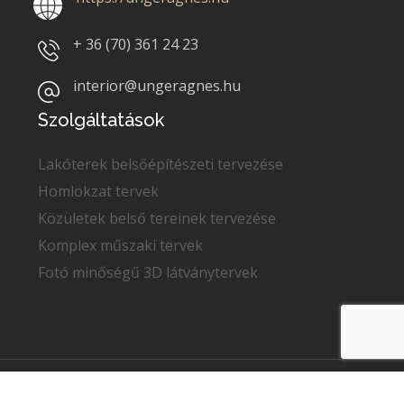
+ 36 (70)
361 24 23
interior@ungeragnes.hu
Szolgáltatások
Lakóterek belsőépítészeti tervezése
Homlokzat tervek
Közületek belső tereinek tervezése
Komplex műszaki tervek
Fotó minőségű 3D látványtervek
Copyright © 2022
Unger Ágnes
. Minden jog fenntartva.