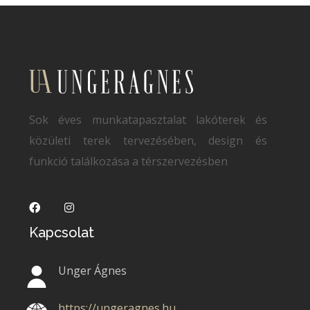
Sok éves munkatapasztalat lakóterek és
közületi terek tervezésében, design és
funkció találkozása a térszervezésben
Kapcsolat
Unger Ágnes
https://ungeragnes.hu