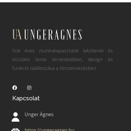
Sok éves munkatapasztalat lakóterek és
közületi terek tervezésében, design és
funkció találkozása a térszervezésben
Kapcsolat
Unger Ágnes
https://ungeragnes.hu