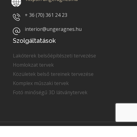
+ 36 (70)
361 24 23
interior@ungeragnes.hu
Szolgáltatások
Lakóterek belsőépítészeti tervezése
Homlokzat tervek
Közületek belső tereinek tervezése
Komplex műszaki tervek
Fotó minőségű 3D látványtervek
Copyright © 2022
Unger Ágnes
. Minden jog fenntartva.