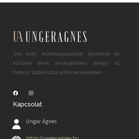
Sok éves munkatapasztalat lakóterek és
közületi terek tervezésében, design és
funkció találkozása a térszervezésben
Kapcsolat
Unger Ágnes
https://ungeragnes.hu