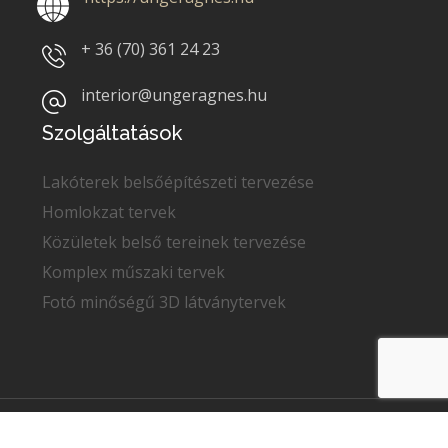
+ 36 (70)
361 24 23
interior@ungeragnes.hu
Szolgáltatások
Lakóterek belsőépítészeti tervezése
Homlokzat tervek
Közületek belső tereinek tervezése
Komplex műszaki tervek
Fotó minőségű 3D látványtervek
Copyright © 2022
Unger Ágnes
. Minden jog fenntartva.