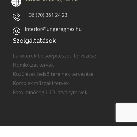
+ 36 (70)
361 24 23
interior@ungeragnes.hu
Szolgáltatások
Lakóterek belsőépítészeti tervezése
Homlokzat tervek
Közületek belső tereinek tervezése
Komplex műszaki tervek
Fotó minőségű 3D látványtervek
Copyright © 2022
Unger Ágnes
. Minden jog fenntartva.