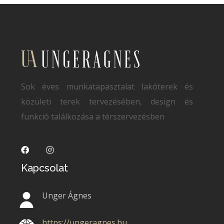
Sok éves munkatapasztalat lakóterek és
közületi terek tervezésében, design és
funkció találkozása a térszervezésben
Kapcsolat
Unger Ágnes
https://ungeragnes.hu