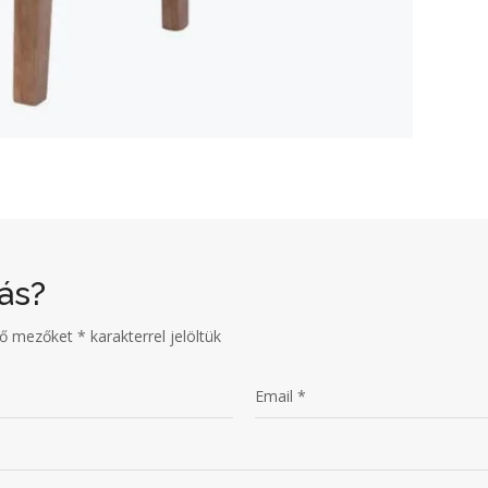
ás?
ző mezőket
*
karakterrel jelöltük