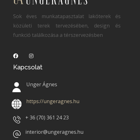
Sok éves munkatapasztalat lakóterek és
közületi terek tervezésében, design és
funkció találkozása a térszervezésben
Kapcsolat
Unger Ágnes
https://ungeragnes.hu
+ 36 (70)
361 24 23
interior@ungeragnes.hu