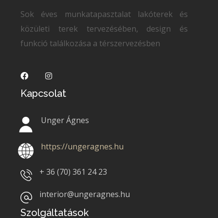
Sok éves munkatapasztalat lakóterek és
közületi terek tervezésében, design és
funkció találkozása a térszervezésben
Kapcsolat
Unger Ágnes
https://ungeragnes.hu
+ 36 (70)
361 24 23
interior@ungeragnes.hu
Szolgáltatások