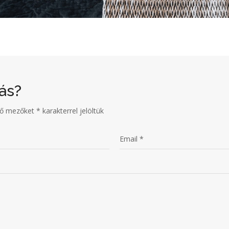
ás?
ző mezőket
*
karakterrel jelöltük