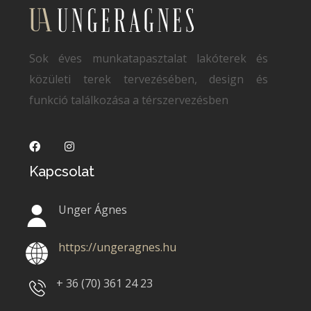
Sok éves munkatapasztalat lakóterek és
közületi terek tervezésében, design és
funkció találkozása a térszervezésben
Kapcsolat
Unger Ágnes
https://ungeragnes.hu
+ 36 (70)
361 24 23