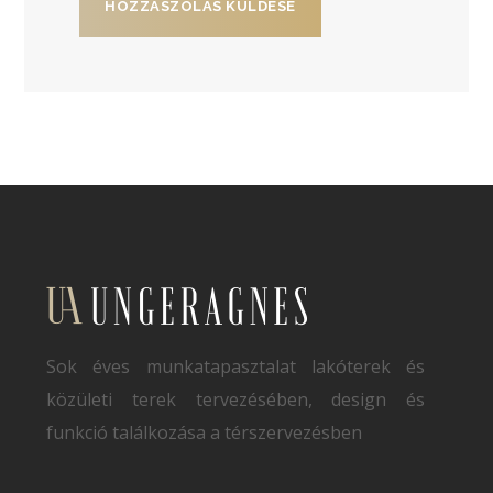
Sok éves munkatapasztalat lakóterek és
közületi terek tervezésében, design és
funkció találkozása a térszervezésben