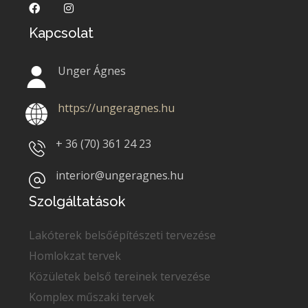
Kapcsolat
Unger Ágnes
https://ungeragnes.hu
+ 36 (70)
361 24 23
interior@ungeragnes.hu
Szolgáltatások
Lakóterek belsőépítészeti tervezése
Homlokzat tervek
Közületek belső tereinek tervezése
Komplex műszaki tervek