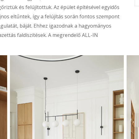
riztük és felújítottuk. Az épület építésével egyidős
jnos eltűntek, így a felújítás során fontos szempont
angulatát, báját. Ehhez igazodnak a hagyományos
kazettás faldíszítések. A megrendelő ALL-IN