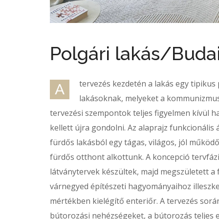
Polgári lakás/Buda
tervezés kezdetén a lakás egy tipikus
A
lakásoknak, melyeket a kommunizmusb
tervezési szempontok teljes figyelmen kívül h
kellett újra gondolni. Az alaprajz funkcionál
fürdős lakásból egy tágas, világos, jól műkö
fürdős otthont alkottunk. A koncepció tervfázi
látványtervek készültek, majd megszületett a 
várnegyed építészeti hagyományaihoz illeszked
mértékben kielégítő enteriőr. A tervezés során
bútorozási nehézségeket, a bútorozás teljes e