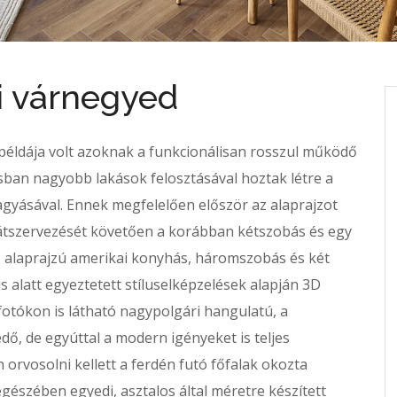
i várnegyed
 példája volt azoknak a funkcionálisan rosszul működő
an nagyobb lakások felosztásával hoztak létre a
agyásával. Ennek megfelelően először az alaprajzot
is átszervezését követően a korábban kétszobás és egy
dő alaprajzú amerikai konyhás, háromszobás és két
s alatt egyeztetett stíluselképzelések alapján 3D
fotókon is látható nagypolgári hangulatú, a
ő, de egyúttal a modern igényeket is teljes
 orvosolni kellett a ferdén futó főfalak okozta
gészében egyedi, asztalos által méretre készített