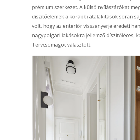
prémium szerkezet. A külső nyílászárókat megő
díszítőelemek a korábbi átalakítások során sa
volt, hogy az enteriőr visszanyerje eredeti h
nagypolgári lakásokra jellemző díszítőléces, 
Tervcsomagot választott.