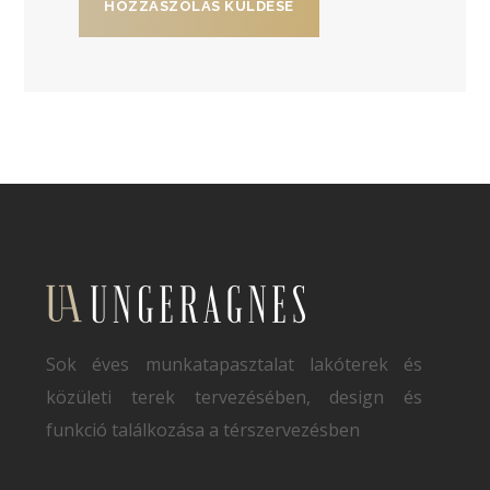
Sok éves munkatapasztalat lakóterek és
közületi terek tervezésében, design és
funkció találkozása a térszervezésben