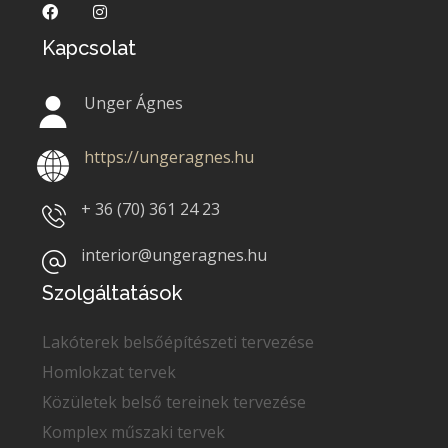
Kapcsolat
Unger Ágnes
https://ungeragnes.hu
+ 36 (70)
361 24 23
interior@ungeragnes.hu
Szolgáltatások
Lakóterek belsőépítészeti tervezése
Homlokzat tervek
Közületek belső tereinek tervezése
Komplex műszaki tervek