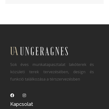
Sok éves munkatapasztalat lakóterek és
közületi terek tervezésében, design és
funkció találkozása a térszervezésben
Kapcsolat