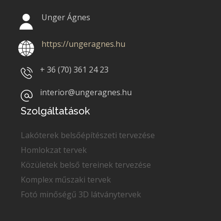
Unger Ágnes
https://ungeragnes.hu
+ 36 (70)
361 24 23
interior@ungeragnes.hu
Szolgáltatások
Lakóterek belsőépítészeti tervezése
Homlokzat tervek
Közületek belső tereinek tervezése
Komplex műszaki tervek
Fotó minőségű 3D látványtervek