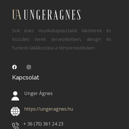
Sok éves munkatapasztalat lakóterek és
közületi terek tervezésében, design és
funkció találkozása a térszervezésben
Kapcsolat
Unger Ágnes
https://ungeragnes.hu
+ 36 (70)
361 24 23