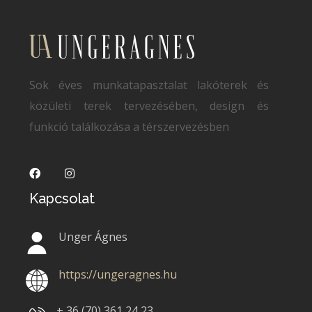
Sok éves munkatapasztalat lakóterek és
közületi terek tervezésében, design és
funkció találkozása a térszervezésben
Kapcsolat
Unger Ágnes
https://ungeragnes.hu
+ 36 (70)
361 24 23