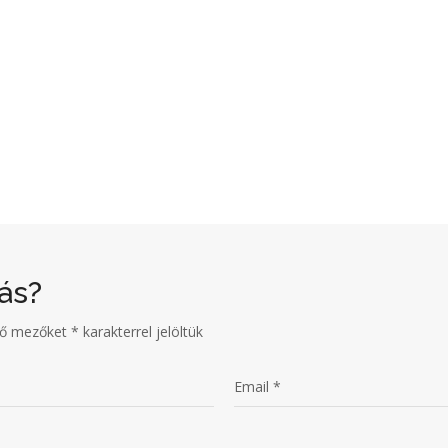
ás?
ző mezőket
*
karakterrel jelöltük