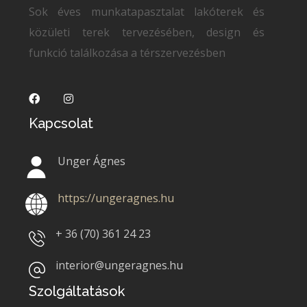
Sok éves munkatapasztalat lakóterek és
közületi terek tervezésében, design és
funkció találkozása a térszervezésben
Kapcsolat
Unger Ágnes
https://ungeragnes.hu
+ 36 (70)
361 24 23
interior@ungeragnes.hu
Szolgáltatások