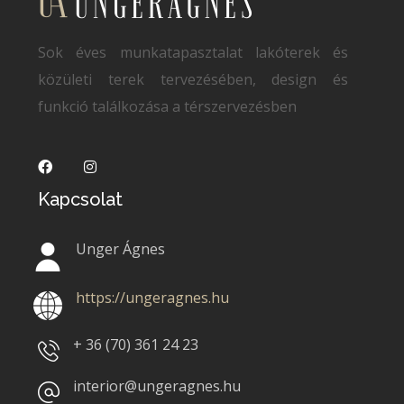
Sok éves munkatapasztalat lakóterek és
közületi terek tervezésében, design és
funkció találkozása a térszervezésben
Kapcsolat
Unger Ágnes
https://ungeragnes.hu
+ 36 (70)
361 24 23
interior@ungeragnes.hu