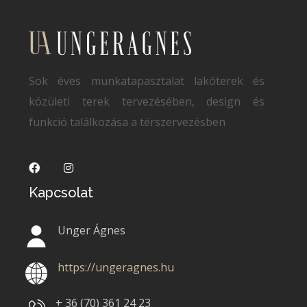
Sok éves munkatapasztalat lakóterek és
közületi terek tervezésében, design és
funkció találkozása a térszervezésben
Kapcsolat
Unger Ágnes
https://ungeragnes.hu
+ 36 (70)
361 24 23