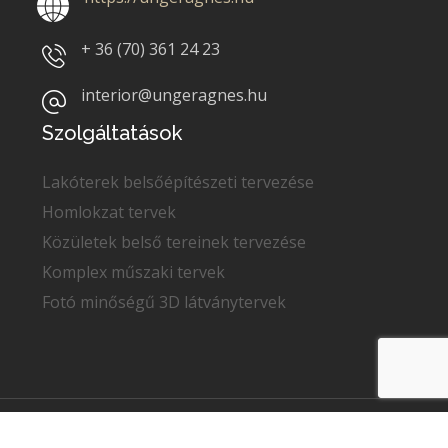
+ 36 (70)
361 24 23
interior@ungeragnes.hu
Szolgáltatások
Lakóterek belsőépítészeti tervezése
Homlokzat tervek
Közületek belső tereinek tervezése
Komplex műszaki tervek
Fotó minőségű 3D látványtervek
Copyright © 2022
Unger Ágnes
. Minden jog fenntartva.