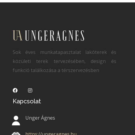
Sok éves munkatapasztalat lakóterek és
közületi terek tervezésében, design és
funkció találkozása a térszervezésben
Kapcsolat
Unger Ágnes
https://ungeragnes.hu