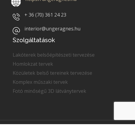
+ 36 (70)
361 24 23
interior@ungeragnes.hu
Szolgáltatások
Lakóterek belsőépítészeti tervezése
Homlokzat tervek
Közületek belső tereinek tervezése
Komplex műszaki tervek
Fotó minőségű 3D látványtervek
Copyright © 2022
Unger Ágnes
. Minden jog fenntartva.