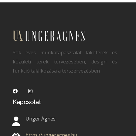
Sok éves munkatapasztalat lakóterek és
közületi terek tervezésében, design és
funkció találkozása a térszervezésben
Kapcsolat
Unger Ágnes
https://ungeragnes.hu