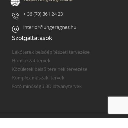
+ 36 (70)
361 24 23
interior@ungeragnes.hu
Szolgáltatások
Lakóterek belsőépítészeti tervezése
Homlokzat tervek
Közületek belső tereinek tervezése
Komplex műszaki tervek
Fotó minőségű 3D látványtervek
Copyright © 2022
Unger Ágnes
. Minden jog fenntartva.