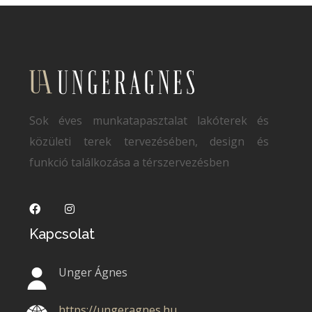
Sok éves munkatapasztalat lakóterek és
közületi terek tervezésében, design és
funkció találkozása a térszervezésben
Kapcsolat
Unger Ágnes
https://ungeragnes.hu