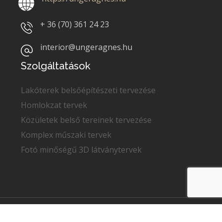
+ 36 (70)
361 24 23
interior@ungeragnes.hu
Szolgáltatások
Lakóterek belsőépítészeti tervezése
Homlokzat tervek
Közületek belső tereinek tervezése
Komplex műszaki tervek
Fotó minőségű 3D látványtervek
Copyright © 2022
Unger Ágnes
. Minden jog fenntartva.