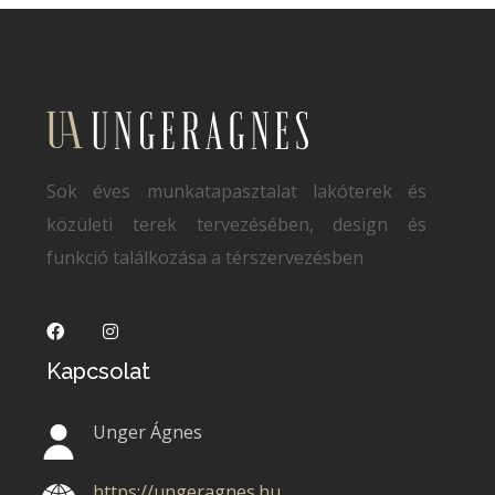
Sok éves munkatapasztalat lakóterek és
közületi terek tervezésében, design és
funkció találkozása a térszervezésben
Kapcsolat
Unger Ágnes
https://ungeragnes.hu