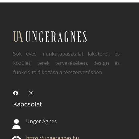
Sok éves munkatapasztalat lakóterek és
közületi terek tervezésében, design és
funkció találkozása a térszervezésben
Kapcsolat
Unger Ágnes
https://ungeragnes.hu