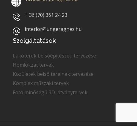
+ 36 (70)
361 24 23
interior@ungeragnes.hu
Szolgáltatások
Lakóterek belsőépítészeti tervezése
Homlokzat tervek
Közületek belső tereinek tervezése
Komplex műszaki tervek
Fotó minőségű 3D látványtervek
Copyright © 2022
Unger Ágnes
. Minden jog fenntartva.