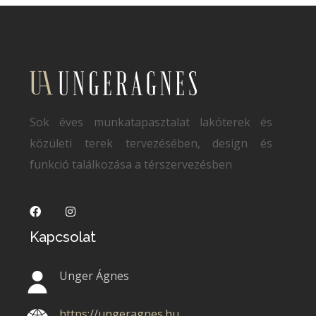
Sok éves munkatapasztalat lakóterek és
közületi terek tervezésében, design és
funkció találkozása a térszervezésben
Kapcsolat
Unger Ágnes
https://ungeragnes.hu