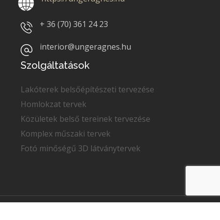
+ 36 (70)
361 24 23
interior@ungeragnes.hu
Szolgáltatások
Lakóterek belsőépítészeti tervezése
Homlokzat tervek
Közületek belső tereinek tervezése
Komplex műszaki tervek
Fotó minőségű 3D látványtervek
Copyright © 2022
Unger Ágnes
. Minden jog fenntartva.