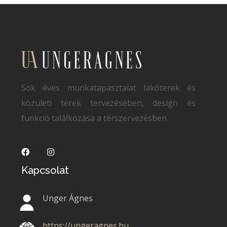
Sok éves munkatapasztalat lakóterek és
közületi terek tervezésében, design és
funkció találkozása a térszervezésben
Kapcsolat
Unger Ágnes
https://ungeragnes.hu