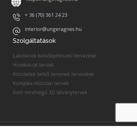
+ 36 (70)
361 24 23
interior@ungeragnes.hu
Szolgáltatások
Lakóterek belsőépítészeti tervezése
Homlokzat tervek
Közületek belső tereinek tervezése
Komplex műszaki tervek
Fotó minőségű 3D látványtervek
Copyright © 2022
Unger Ágnes
. Minden jog fenntartva.