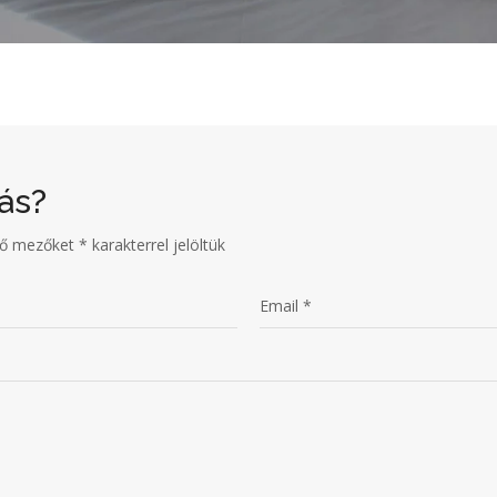
ás?
ző mezőket
*
karakterrel jelöltük