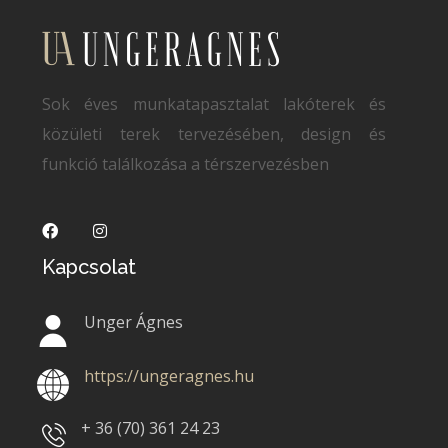
Sok éves munkatapasztalat lakóterek és
közületi terek tervezésében, design és
funkció találkozása a térszervezésben
Kapcsolat
Unger Ágnes
https://ungeragnes.hu
+ 36 (70)
361 24 23