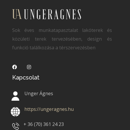
Sok éves munkatapasztalat lakóterek és
közületi terek tervezésében, design és
funkció találkozása a térszervezésben
Kapcsolat
Unger Ágnes
https://ungeragnes.hu
+ 36 (70)
361 24 23