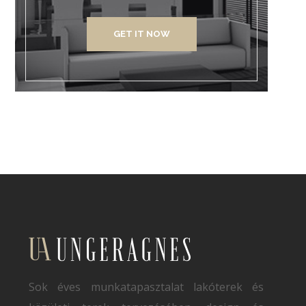
GET IT NOW
Sok éves munkatapasztalat lakóterek és