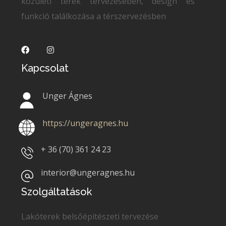
közületi terek tervezésében, design és
funkció találkozása a térszervezésben
Kapcsolat
Unger Ágnes
https://ungeragnes.hu
+ 36 (70)
361 24 23
interior@ungeragnes.hu
Szolgáltatások
Lakóterek belsőépítészeti tervezése