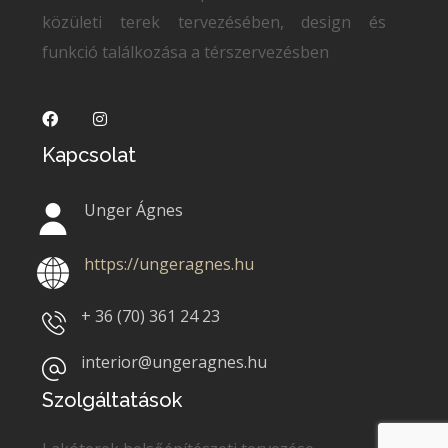
közületi terek tervezésében, design és
funkció találkozása a térszervezésben
Kapcsolat
Unger Ágnes
https://ungeragnes.hu
+ 36 (70)
361 24 23
interior@ungeragnes.hu
Szolgáltatások