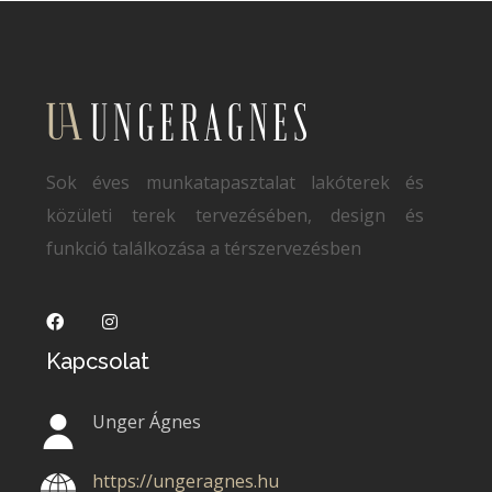
Sok éves munkatapasztalat lakóterek és
közületi terek tervezésében, design és
funkció találkozása a térszervezésben
Kapcsolat
Unger Ágnes
https://ungeragnes.hu