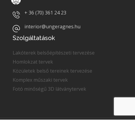
+ 36 (70)
361 24 23
interior@ungeragnes.hu
Szolgáltatások
Lakóterek belsőépítészeti tervezése
Homlokzat tervek
Közületek belső tereinek tervezése
Komplex műszaki tervek
Fotó minőségű 3D látványtervek
Copyright © 2022
Unger Ágnes
. Minden jog fenntartva.
Adatkezelési tájékoztató
|
GDPR
|
Impresszum