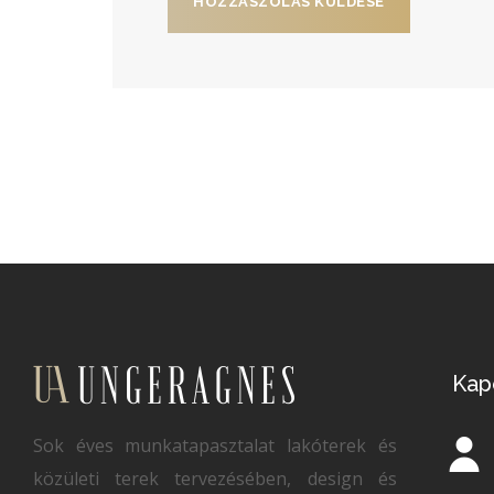
Kap
Sok éves munkatapasztalat lakóterek és
közületi terek tervezésében, design és