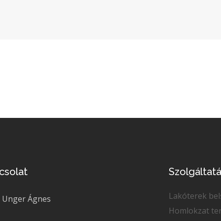
csolat
Szolgáltat
Lakóterek bel
Unger Ágnes
Homlokzat te