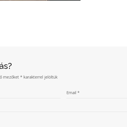
ás?
ző mezőket
*
karakterrel jelöltük