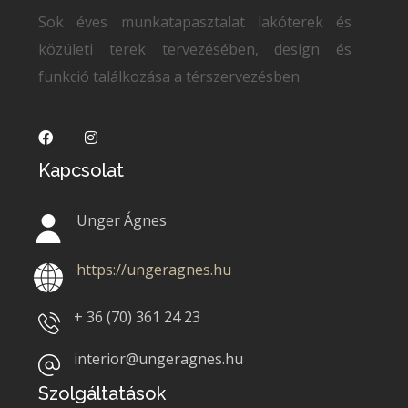
Sok éves munkatapasztalat lakóterek és
közületi terek tervezésében, design és
funkció találkozása a térszervezésben
Kapcsolat
Unger Ágnes
https://ungeragnes.hu
+ 36 (70)
361 24 23
interior@ungeragnes.hu
Szolgáltatások