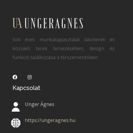
Sok éves munkatapasztalat lakóterek és
közületi terek tervezésében, design és
funkció találkozása a térszervezésben
Kapcsolat
Unger Ágnes
https://ungeragnes.hu