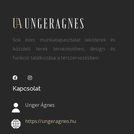
Sok éves munkatapasztalat lakóterek és
közületi terek tervezésében, design és
funkció találkozása a térszervezésben
Kapcsolat
Unger Ágnes
https://ungeragnes.hu