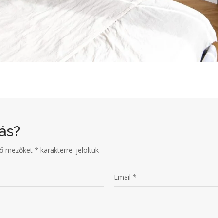
ás?
ző mezőket
*
karakterrel jelöltük