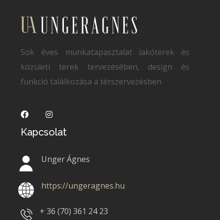
Sok éves munkatapasztalat lakóterek és
közületi terek tervezésében, design és
funkció találkozása a térszervezésben
Kapcsolat
Unger Ágnes
https://ungeragnes.hu
+ 36 (70)
361 24 23