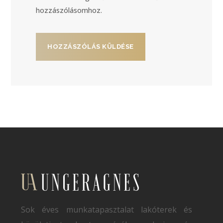
hozzászólásomhoz.
Sok éves munkatapasztalat lakóterek és