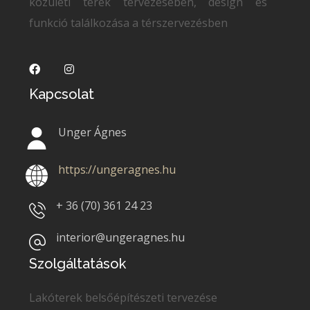
közületi terek tervezésében, design és
funkció találkozása a térszervezésben
Kapcsolat
Unger Ágnes
https://ungeragnes.hu
+ 36 (70)
361 24 23
interior@ungeragnes.hu
Szolgáltatások
Lakóterek belsőépítészeti tervezése