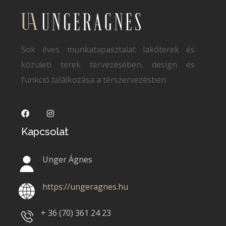
Sok éves munkatapasztalat lakóterek és
közületi terek tervezésében, design és
funkció találkozása a térszervezésben
Kapcsolat
Unger Ágnes
https://ungeragnes.hu
+ 36 (70)
361 24 23