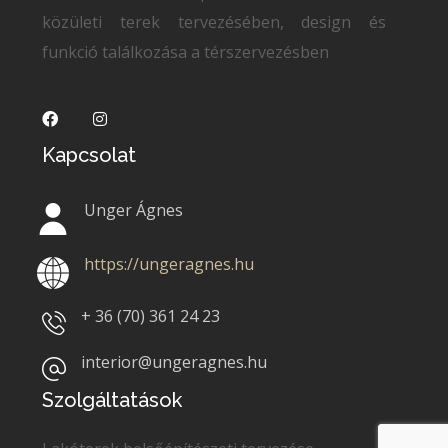
közületi terek tervezésében, design és
funkció találkozása a térszervezésben
Kapcsolat
Unger Ágnes
https://ungeragnes.hu
+ 36 (70)
361 24 23
interior@ungeragnes.hu
Szolgáltatások