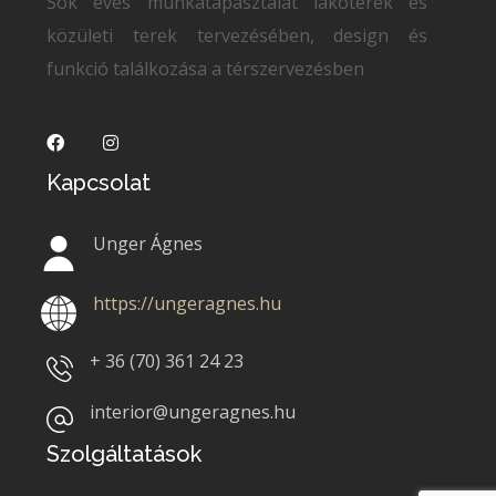
Sok éves munkatapasztalat lakóterek és
közületi terek tervezésében, design és
funkció találkozása a térszervezésben
Kapcsolat
Unger Ágnes
https://ungeragnes.hu
+ 36 (70)
361 24 23
interior@ungeragnes.hu
Szolgáltatások