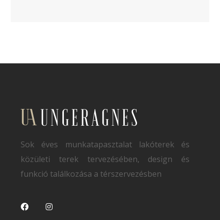
Sok éves munkatapasztalat lakóterek és
közületi terek tervezésében, design és
funkció találkozása a térszervezésben