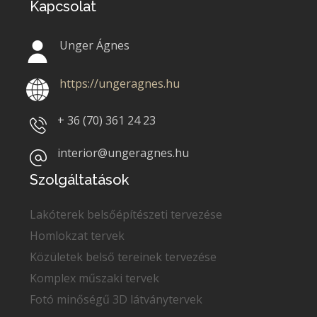
Kapcsolat
Unger Ágnes
https://ungeragnes.hu
+ 36 (70)
361 24 23
interior@ungeragnes.hu
Szolgáltatások
Lakóterek belsőépítészeti tervezése
Homlokzat tervek
Közületek belső tereinek tervezése
Komplex műszaki tervek
Fotó minőségű 3D látványtervek