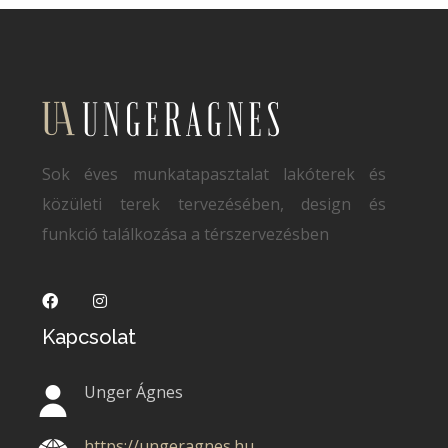
Sok éves munkatapasztalat lakóterek és
közületi terek tervezésében, design és
funkció találkozása a térszervezésben
Kapcsolat
Unger Ágnes
https://ungeragnes.hu