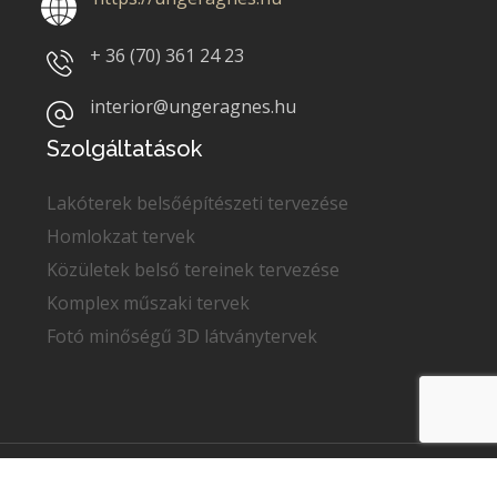
+ 36 (70)
361 24 23
interior@ungeragnes.hu
Szolgáltatások
Lakóterek belsőépítészeti tervezése
Homlokzat tervek
Közületek belső tereinek tervezése
Komplex műszaki tervek
Fotó minőségű 3D látványtervek
Copyright © 2022
Unger Ágnes
. Minden jog fenntartva.