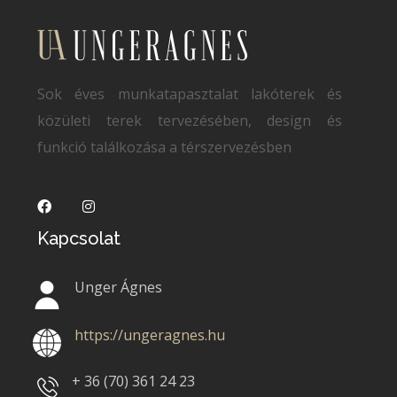
Sok éves munkatapasztalat lakóterek és
közületi terek tervezésében, design és
funkció találkozása a térszervezésben
Kapcsolat
Unger Ágnes
https://ungeragnes.hu
+ 36 (70)
361 24 23