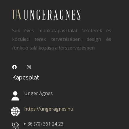
Sok éves munkatapasztalat lakóterek és
közületi terek tervezésében, design és
funkció találkozása a térszervezésben
Kapcsolat
Unger Ágnes
https://ungeragnes.hu
+ 36 (70)
361 24 23